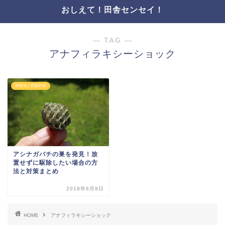
おしえて！田舎センセイ！
― TAG ―
アナフィラキシーショック
病害虫 | 害獣対策
アシナガバチの巣を発見！放
置せずに駆除したい場合の方
法と対策まとめ
2018年6月9日
HOME
アナフィラキシーショック