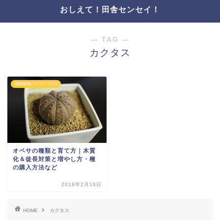
おしえて！田舎センセイ！
― TAG ―
カクタス
塊根植物(コーデックス)
オベサの種類と育て方｜木質
化＆徒長対策と増やし方・種
の購入方法など
2019年2月16日
HOME
カクタス