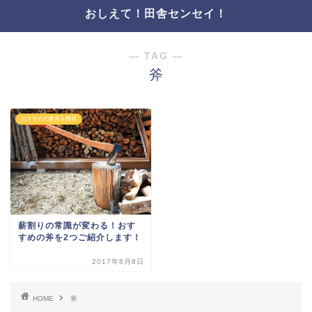
おしえて！田舎センセイ！
― TAG ―
斧
おすすめの農具＆機器
薪割りの常識が変わる！おす
すめの斧を2つご紹介します！
2017年8月8日
HOME
斧