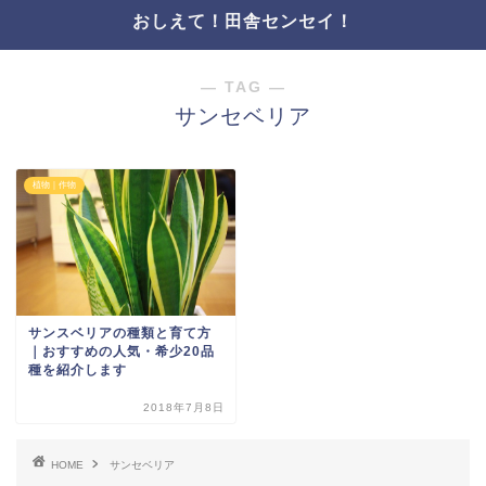
おしえて！田舎センセイ！
― TAG ―
サンセベリア
植物｜作物
サンスベリアの種類と育て方
｜おすすめの人気・希少20品
種を紹介します
2018年7月8日
HOME
サンセベリア