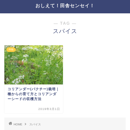
おしえて！田舎センセイ！
― TAG ―
スパイス
作物
コリアンダー(パクチー)栽培｜
種からの育て方とコリアンダ
ーシードの収穫方法
2019年3月1日
HOME
スパイス