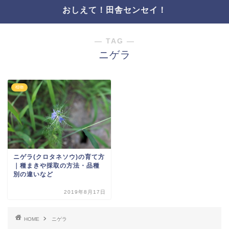
おしえて！田舎センセイ！
― TAG ―
ニゲラ
植物
ニゲラ(クロタネソウ)の育て方
｜種まきや採取の方法・品種
別の違いなど
2019年8月17日
HOME
ニゲラ