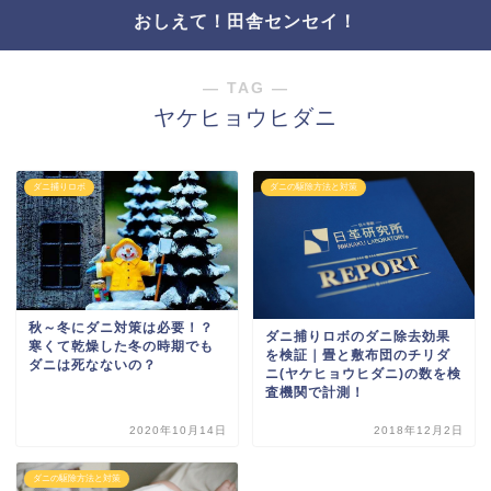
おしえて！田舎センセイ！
― TAG ―
ヤケヒョウヒダニ
ダニ捕りロボ
ダニの駆除方法と対策
秋～冬にダニ対策は必要！？
ダニ捕りロボのダニ除去効果
寒くて乾燥した冬の時期でも
を検証｜畳と敷布団のチリダ
ダニは死なないの？
ニ(ヤケヒョウヒダニ)の数を検
査機関で計測！
2020年10月14日
2018年12月2日
ダニの駆除方法と対策