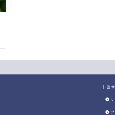
日
当
サ
プ