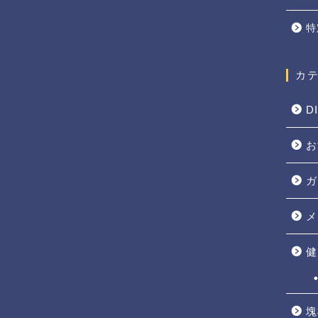
特
カ
D
お
ガ
メ
健
塊