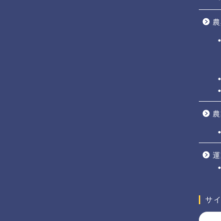
農
農
運
サ