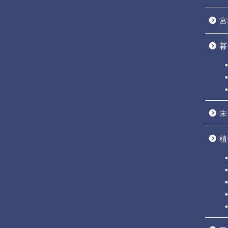
宮
暮
未
植