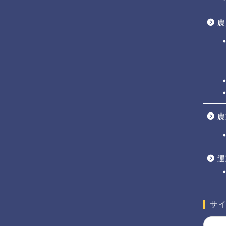
農
農
運
サ