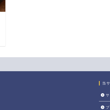
日
当
サ
プ