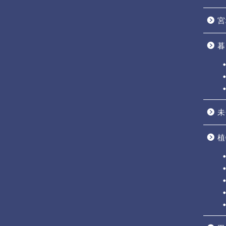
宮
暮
未
植