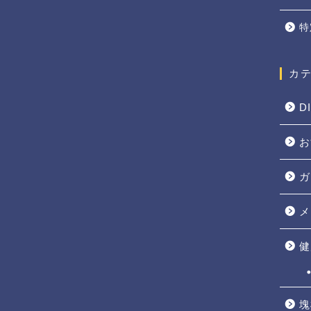
特
カ
D
お
ガ
メ
健
塊