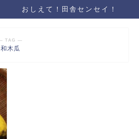
おしえて！田舎センセイ！
― TAG ―
和木瓜