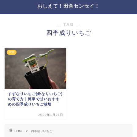
おしえて！田舎センセイ！
― TAG ―
四季成りいちご
作物
すずなりいちご(鈴なりいちご)
の育て方｜簡単で甘いおすす
めの四季成りいちご栽培
2020年1月21日
HOME
四季成りいちご