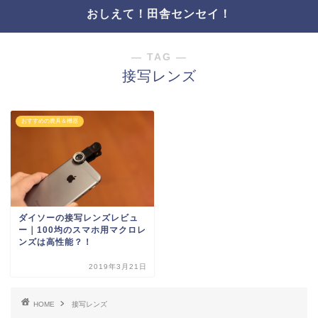
おしえて！田舎センセイ！
― TAG ―
接写レンズ
おすすめの農具＆機器
ダイソーの接写レンズレビュ
ー｜100均のスマホ用マクロレ
ンズは高性能？！
2019年3月21日
HOME
接写レンズ