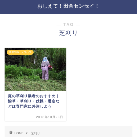
おしえて！田舎センセイ！
― TAG ―
芝刈り
農業知識・ノウハウ
庭の草刈り業者のおすすめ｜
除草・草刈り・伐採・選定な
どは専門家に外注しよう
2018年10月23日
HOME
芝刈り