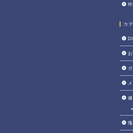
特
カ
D
お
ガ
メ
健
塊