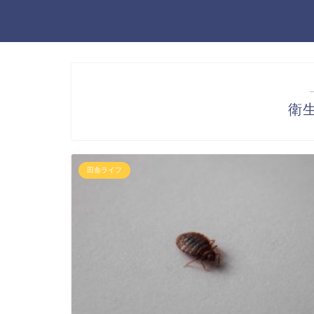
衛生
田舎ライフ