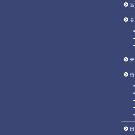
宮
暮
未
植
田