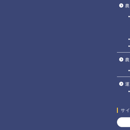
農
農
運
サ