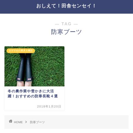
おしえて！田舎センセイ！
― TAG ―
防寒ブーツ
おすすめの農具＆機器
冬の農作業や雪かきに大活
躍！おすすめの防寒長靴４選
2018年1月20日
HOME
防寒ブーツ