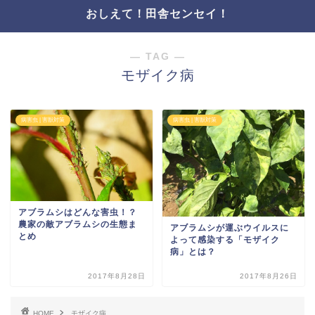
おしえて！田舎センセイ！
― TAG ―
モザイク病
病害虫 | 害獣対策
病害虫 | 害獣対策
アブラムシはどんな害虫！？
農家の敵アブラムシの生態ま
アブラムシが運ぶウイルスに
とめ
よって感染する「モザイク
病」とは？
2017年8月28日
2017年8月26日
HOME
モザイク病