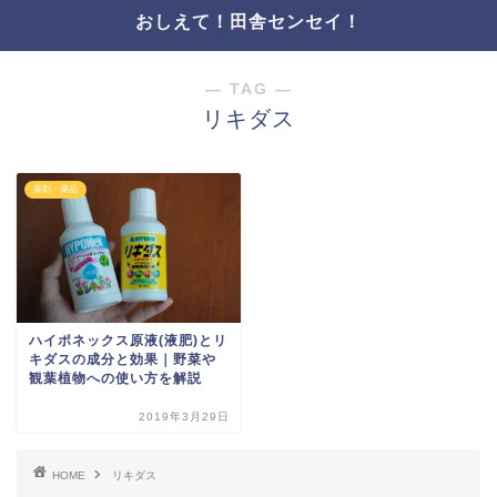
おしえて！田舎センセイ！
― TAG ―
リキダス
薬剤・薬品
ハイポネックス原液(液肥)とリ
キダスの成分と効果｜野菜や
観葉植物への使い方を解説
2019年3月29日
HOME
リキダス