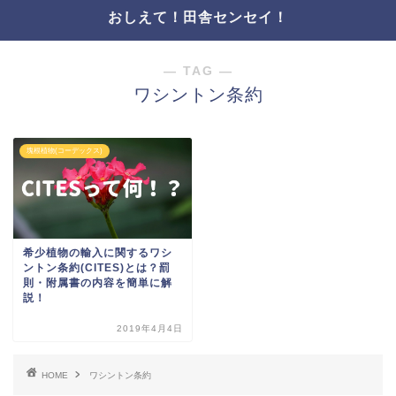
おしえて！田舎センセイ！
― TAG ―
ワシントン条約
塊根植物(コーデックス)
希少植物の輸入に関するワシ
ントン条約(CITES)とは？罰
則・附属書の内容を簡単に解
説！
2019年4月4日
HOME
ワシントン条約