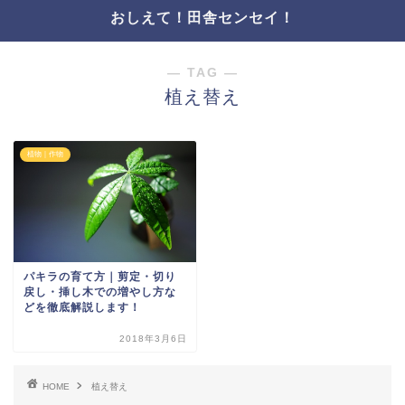
おしえて！田舎センセイ！
― TAG ―
植え替え
植物｜作物
パキラの育て方｜剪定・切り
戻し・挿し木での増やし方な
どを徹底解説します！
2018年3月6日
HOME
植え替え