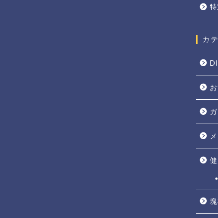
特
カ
D
お
ガ
メ
健
塊