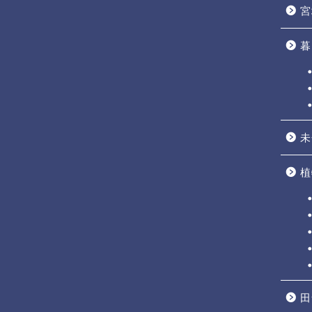
宮
暮
未
植
田