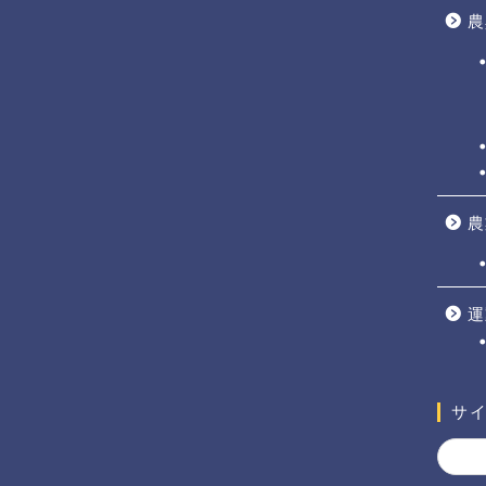
農
農
運
サ