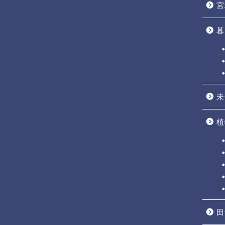
宮
暮
未
植
田