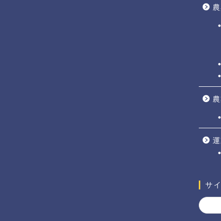
農
農
運
サ