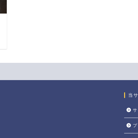
日
当
サ
プ