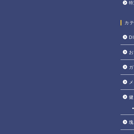
特
カ
D
お
ガ
メ
健
塊