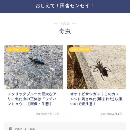
おしえて！田舎センセイ！
― TAG ―
毒虫
虫・害虫について
病害虫 | 害獣対策
メタリックブルーの巨大なア
オオトビサシガメ｜このカメ
リに似た虫の正体は「ツチハ
ムシに刺された(噛まれた)ら痛
ンミョウ」【画像・生態】
いので要注意！
2020年6月30日
2019年4月4日
HOME
毒虫