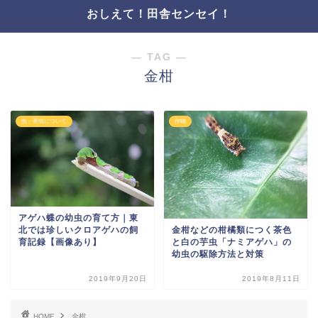
おしえて！田舎センセイ！
― TAG ―
金柑
虫・害虫について
作物
アゲハ蝶の幼虫の育て方｜東
金柑などの柑橘類につく茶色
北では珍しいクロアゲハの飼
と白の芋虫「ナミアゲハ」の
育記録【画像あり】
幼虫の駆除方法と対策
2019年9月20日
2019年8月11日
HOME
金柑