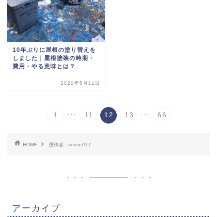
10年ぶりに屋根の塗り替えを
しました｜屋根塗装の時期・
費用・やる意味とは？
2020年5月11日
...
...
1
11
12
13
66
HOME
投稿者：sensei117
アーカイブ