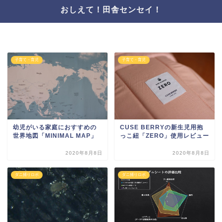
おしえて！田舎センセイ！
子育て・育児
子育て・育児
幼児がいる家庭におすすめの
CUSE BERRYの新生児用抱
世界地図「MINIMAL MAP」
っこ紐「ZERO」使用レビュー
2020年8月8日
2020年8月8日
ダニ捕りロボ
ダニ捕りロボ