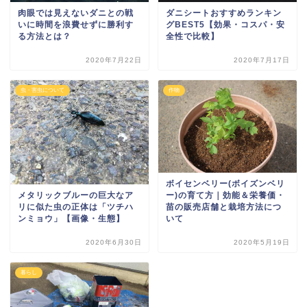
肉眼では見えないダニとの戦
ダニシートおすすめランキン
いに時間を浪費せずに勝利す
グBEST5【効果・コスパ・安
る方法とは？
全性で比較】
2020年7月22日
2020年7月17日
虫・害虫について
作物
ボイセンベリー(ボイズンベリ
メタリックブルーの巨大なア
ー)の育て方｜効能＆栄養価・
リに似た虫の正体は「ツチハ
苗の販売店舗と栽培方法につ
ンミョウ」【画像・生態】
いて
2020年6月30日
2020年5月19日
暮らし