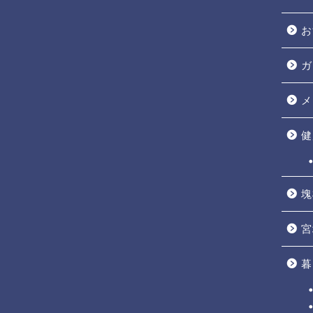
お
ガ
メ
健
塊
宮
暮