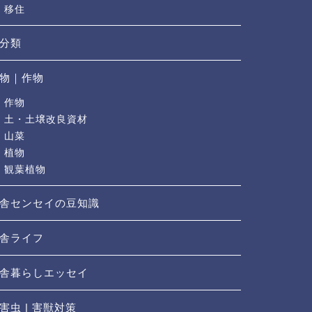
移住
分類
物｜作物
作物
土・土壌改良資材
山菜
植物
観葉植物
舎センセイの豆知識
舎ライフ
舎暮らしエッセイ
害虫 | 害獣対策