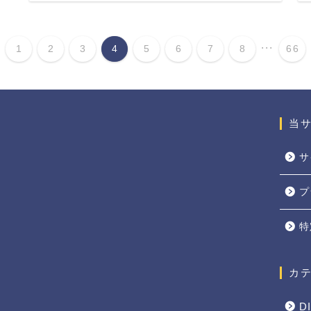
...
1
2
3
4
5
6
7
8
66
当
サ
プ
特
カ
D