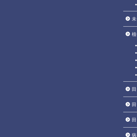
未
植
田
田
田
病