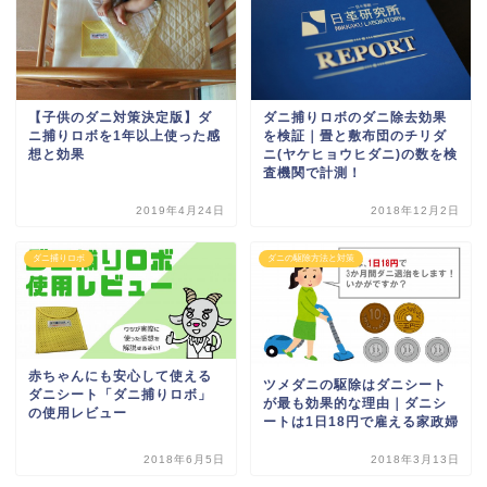
【子供のダニ対策決定版】ダ
ダニ捕りロボのダニ除去効果
ニ捕りロボを1年以上使った感
を検証｜畳と敷布団のチリダ
想と効果
ニ(ヤケヒョウヒダニ)の数を検
査機関で計測！
2019年4月24日
2018年12月2日
ダニ捕りロボ
ダニの駆除方法と対策
赤ちゃんにも安心して使える
ツメダニの駆除はダニシート
ダニシート「ダニ捕りロボ」
が最も効果的な理由｜ダニシ
の使用レビュー
ートは1日18円で雇える家政婦
2018年6月5日
2018年3月13日