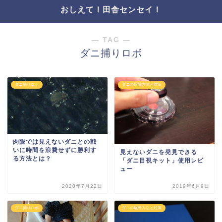
おしえて！田舎センセイ！
― TAG ―
ダニ捕りロボ
ダニ捕りロボ
ダニの駆除方法と対策
肉眼では見えないダニとの戦
いに時間を浪費せずに勝利す
見えないダニを発見できる
る方法とは？
「ダニ目視キット」使用レビ
ュー
2020年7月22日
2019年6月9日
ダニ捕りロボ
ダニの駆除方法と対策