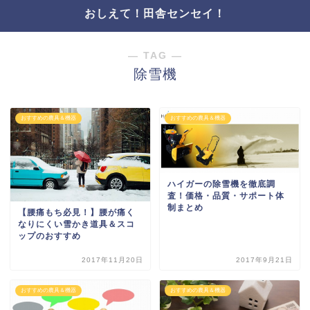
おしえて！田舎センセイ！
― TAG ―
除雪機
おすすめの農具＆機器
おすすめの農具＆機器
ハイガーの除雪機を徹底調
査！価格・品質・サポート体
制まとめ
【腰痛もち必見！】腰が痛く
なりにくい雪かき道具＆スコ
ップのおすすめ
2017年11月20日
2017年9月21日
おすすめの農具＆機器
おすすめの農具＆機器