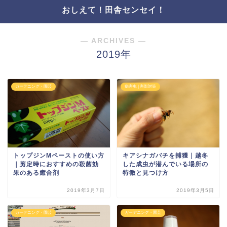
おしえて！田舎センセイ！
― ARCHIVES ―
2019年
ガーデニング・園芸
病害虫 | 害獣対策
トップジンMペーストの使い方
キアシナガバチを捕獲｜越冬
｜剪定時におすすめの殺菌効
した成虫が潜んでいる場所の
果のある癒合剤
特徴と見つけ方
2019年3月7日
2019年3月5日
ガーデニング・園芸
ガーデニング・園芸