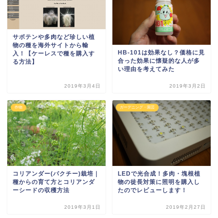
サボテンや多肉など珍しい植
物の種を海外サイトから輸
HB-101は効果なし？価格に見
入！【ケーレスで種を購入す
合った効果に懐疑的な人が多
る方法】
い理由を考えてみた
2019年3月4日
2019年3月2日
作物
ガーデニング・園芸
コリアンダー(パクチー)栽培｜
LEDで光合成！多肉・塊根植
種からの育て方とコリアンダ
物の徒長対策に照明を購入し
ーシードの収穫方法
たのでレビューします！
2019年3月1日
2019年2月27日