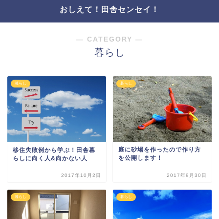
おしえて！田舎センセイ！
― CATEGORY ―
暮らし
暮らし
暮らし
庭に砂場を作ったので作り方
移住失敗例から学ぶ！田舎暮
を公開します！
らしに向く人&向かない人
2017年10月2日
2017年9月30日
暮らし
暮らし