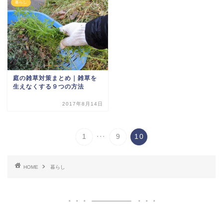
暮らし
庭の雑草対策まとめ｜雑草を
生えなくする９つの方法
2017年8月14日
...
1
9
10
HOME
暮らし