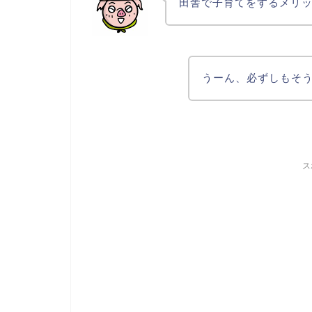
田舎で子育てをするメリ
うーん、必ずしもそ
ス