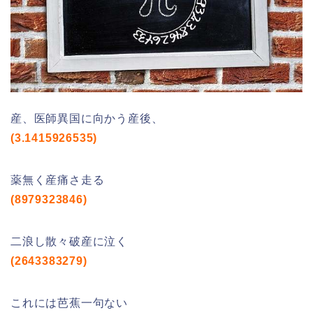
産、医師異国に向かう産後、
(3.1415926535)
薬無く産痛さ走る
(8979323846)
二浪し散々破産に泣く
(2643383279)
これには芭蕉一句ない