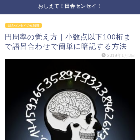
おしえて！田舎センセイ！
田舎センセイの豆知識
円周率の覚え方｜小数点以下100桁ま
で語呂合わせで簡単に暗記する方法
2019年1月3日