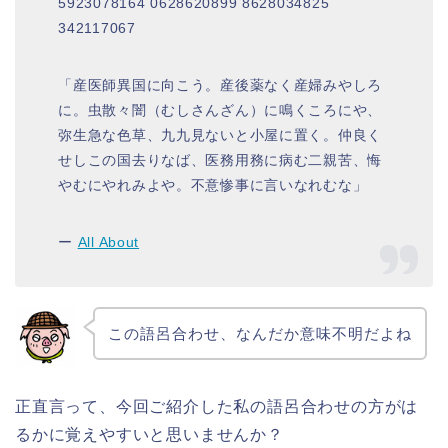
5923078164 0628620899 8628034825
342117067
「産医師異国に向こう。産後薬なく産婦みやしろ
に。虫散々闇（むしさんざん）に鳴くころにや、
弥生急な色草、九九見ないと小屋に置く。仲良く
せしこの国去りなば、医務用務に病む二親苦、悔
やむにやれみよや。不意惨事に言いなれむな」
ー
All About
この語呂合わせ、なんだか意味不明だよね
正直言って、今回ご紹介した私の語呂合わせの方がは
るかに覚えやすいと思いませんか？