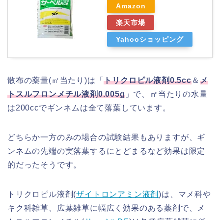
Amazon
楽天市場
Yahooショッピング
散布の薬量(㎡当たり)は「
トリクロピル液剤0.5cc
＆
メ
トスルフロンメチル液剤0.005g
」で、㎡当たりの水量
は200ccでギンネムは全て落葉しています。
どちらか一方のみの場合の試験結果もありますが、ギ
ンネムの先端の実落葉するにとどまるなど効果は限定
的だったそうです。
トリクロピル液剤(
ザイトロンアミン液剤
)は、マメ科や
キク科雑草、広葉雑草に幅広く効果のある薬剤で、メ