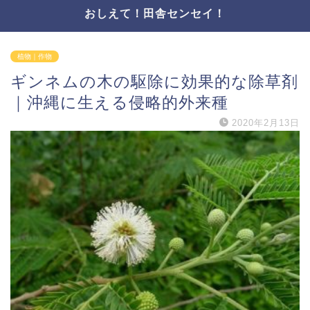
おしえて！田舎センセイ！
植物｜作物
ギンネムの木の駆除に効果的な除草剤
｜沖縄に生える侵略的外来種
2020年2月13日