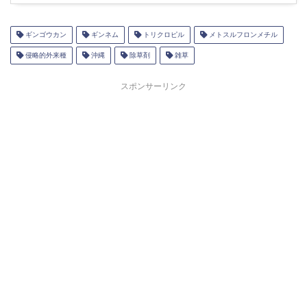
ギンゴウカン
ギンネム
トリクロピル
メトスルフロンメチル
侵略的外来種
沖縄
除草剤
雑草
スポンサーリンク