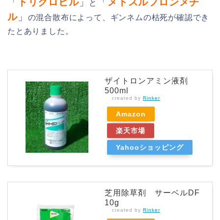
「
トリクロピル
」
「
メトスルフロンメチ
と
ル
」
の混合散布によって、ギンネムの枯死が確認でき
たとありました。
ザイトロンアミン液剤
500ml
created by
Rinker
Amazon
楽天市場
Yahooショッピング
芝用除草剤 サーベルDF
10g
created by
Rinker