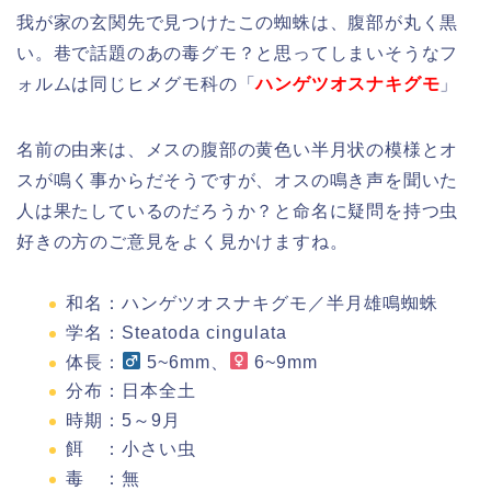
我が家の玄関先で見つけたこの蜘蛛は、腹部が丸く黒
い。巷で話題のあの毒グモ？と思ってしまいそうなフ
ォルムは同じヒメグモ科の「
ハンゲツオスナキグモ
」
名前の由来は、メスの腹部の黄色い半月状の模様とオ
スが鳴く事からだそうですが、オスの鳴き声を聞いた
人は果たしているのだろうか？と命名に疑問を持つ虫
好きの方のご意見をよく見かけますね。
和名：ハンゲツオスナキグモ／半月雄鳴蜘蛛
学名：Steatoda cingulata
体長：
5~6mm、
6~9mm
分布：日本全土
時期：5～9月
餌 ：小さい虫
毒 ：無