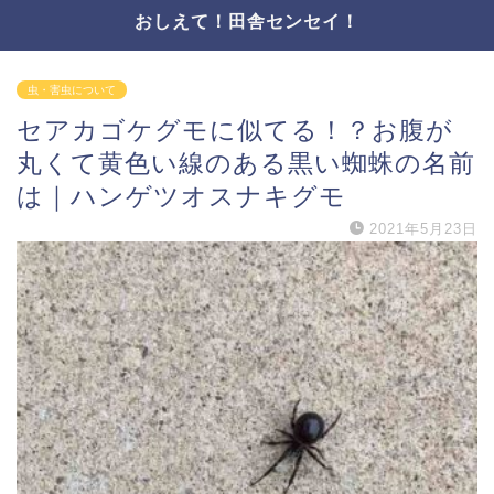
おしえて！田舎センセイ！
虫・害虫について
セアカゴケグモに似てる！？お腹が
丸くて黄色い線のある黒い蜘蛛の名前
は｜ハンゲツオスナキグモ
2021年5月23日