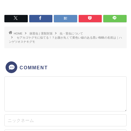
HOME
病害虫 | 害獣対策
虫・害虫について
セアカゴケグモに似てる！？お腹が丸くて黄色い線のある黒い蜘蛛の名前は｜ハ
ンゲツオスナキグモ
COMMENT