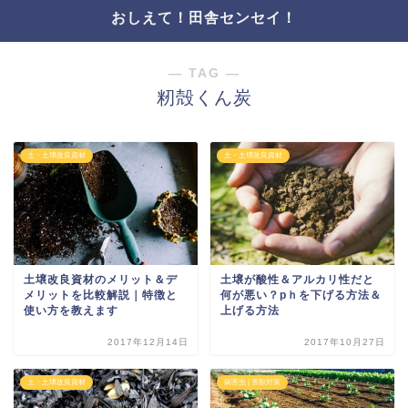
おしえて！田舎センセイ！
― TAG ―
籾殻くん炭
土・土壌改良資材
土・土壌改良資材
土壌改良資材のメリット＆デ
土壌が酸性＆アルカリ性だと
メリットを比較解説｜特徴と
何が悪い？pｈを下げる方法＆
使い方を教えます
上げる方法
2017年12月14日
2017年10月27日
土・土壌改良資材
病害虫 | 害獣対策