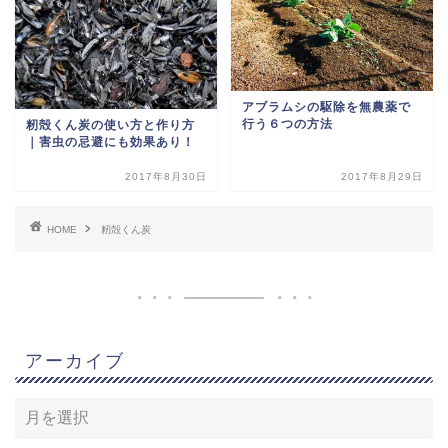
アブラムシの駆除を無農薬で
行う６つの方法
籾殻くん炭の使い方と作り方
｜害虫の忌避にも効果あり！
2017年8月30日
2017年8月29日
HOME
籾殻くん炭
アーカイブ