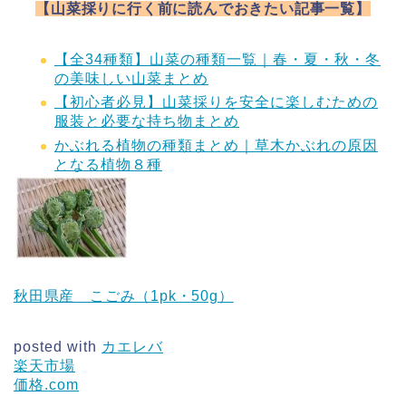
【山菜採りに行く前に読んでおきたい記事一覧】
【全34種類】山菜の種類一覧｜春・夏・秋・冬
の美味しい山菜まとめ
【初心者必見】山菜採りを安全に楽しむための
服装と必要な持ち物まとめ
かぶれる植物の種類まとめ｜草木かぶれの原因
となる植物８種
秋田県産 こごみ（1pk・50g）
posted with
カエレバ
楽天市場
価格.com