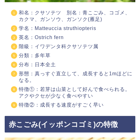
和名：クサソテツ 別名：青こごみ、コゴメ、
カクマ、ガンソウ、ガンソク(雁足)
学名：
Matteuccia struthiopteris
英名：Ostrich fern
階級：イワデンタ科クサソテツ属
分類：多年草
分布：日本全土
形態：真っすぐ直立して、成長すると1mほどに
なる。
特徴①：若芽は山菜として好んで食べられる。
アクやクセが少なく食べやすい
特徴②：成長する速度がすごく早い
赤こごみ(イッポンコゴミ)の特徴