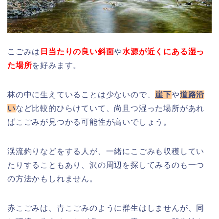
こごみは
日当たりの良い斜面
や
水源が近くにある湿っ
た場所
を好みます。
林の中に生えていることは少ないので、
崖下
や
道路沿
い
など比較的ひらけていて、尚且つ湿った場所があれ
ばこごみが見つかる可能性が高いでしょう。
渓流釣りなどをする人が、一緒にこごみも収穫してい
たりすることもあり、沢の周辺を探してみるのも一つ
の方法かもしれません。
赤こごみは、青こごみのように群生はしませんが、同