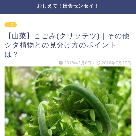
おしえて！田舎センセイ！
山菜
【山菜】こごみ(クサソテツ)｜その他
シダ植物との見分け方のポイント
は？
2018年2月6日
/
2018年7月27日