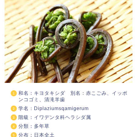
和名：キヨタキシダ 別名：赤こごみ、イッポ
ンコゴミ、清滝羊歯
学名：Diplaziumsqamigerum
階級：イワデンタ科ヘラシダ属
分類：多年草
分布：日本全土