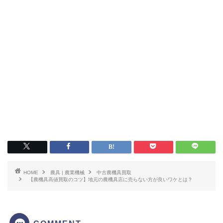
HOME
農具 | 農業機械
中古農機具買取
【農機具高値買取のコツ】地元の農機具店に売らない方が良いワケとは？