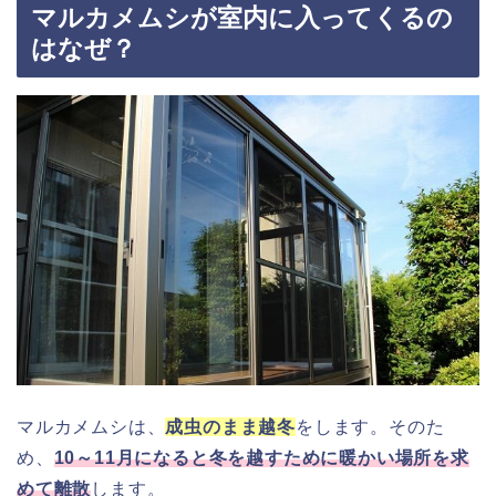
マルカメムシが室内に入ってくるの
はなぜ？
マルカメムシは、
成虫のまま越冬
をします。そのた
め、
10～11月になると冬を越すために暖かい場所を求
めて離散
します。