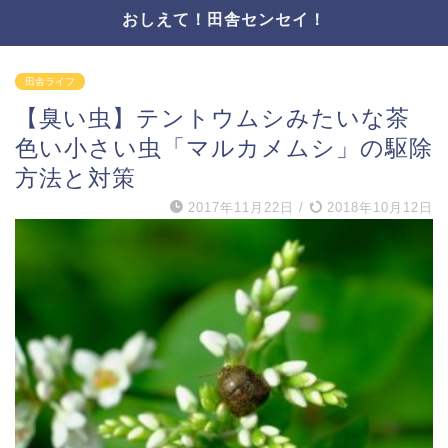
おしえて！田舎センセイ！
田舎ライフ
【臭い虫】テントウムシみたいな茶
色い小さい虫「マルカメムシ」の駆除
方法と対策
2017年11月22日
/
2018年10月12日