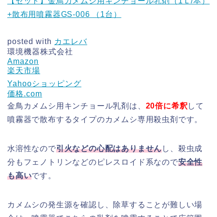
【セット】金鳥カメムシ用キンチョール乳剤（1Ｌ/本）
+散布用噴霧器GS-006 （1台）
posted with
カエレバ
環境機器株式会社
Amazon
楽天市場
Yahooショッピング
価格.com
金鳥カメムシ用キンチョール乳剤は、
20倍に希釈
して
噴霧器で散布するタイプのカメムシ専用殺虫剤です。
水溶性なので
引火などの心配はありません
し、殺虫成
分もフェノトリンなどのピレスロイド系なので
安全性
も高い
です。
カメムシの発生源を確認し、除草することが難しい場