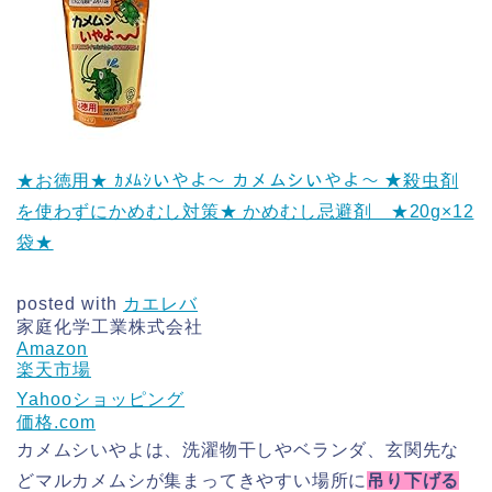
★お徳用★ ｶﾒﾑｼいやよ～ カメムシいやよ～ ★殺虫剤
を使わずにかめむし対策★ かめむし忌避剤 ★20g×12
袋★
posted with
カエレバ
家庭化学工業株式会社
Amazon
楽天市場
Yahooショッピング
価格.com
カメムシいやよは、洗濯物干しやベランダ、玄関先な
どマルカメムシが集まってきやすい場所に
吊り下げる