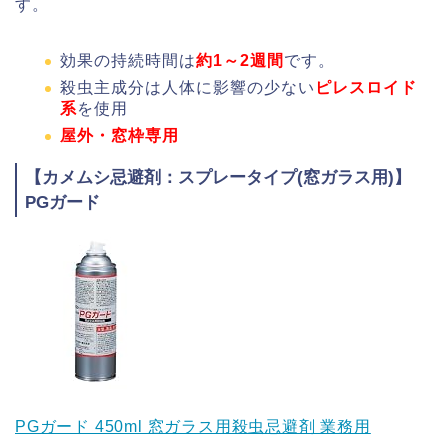
す。
効果の持続時間は
約1～2週間
です。
殺虫主成分は人体に影響の少ない
ピレスロイド
系
を使用
屋外・窓枠専用
【カメムシ忌避剤：スプレータイプ(窓ガラス用)】
PGガード
PGガード 450ml 窓ガラス用殺虫忌避剤 業務用