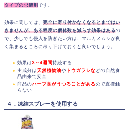
タイプの忌避剤
です。
効果に関しては、
完全に寄り付かなくなるとまではい
きませんが、ある程度の個体数を減らす効果はある
の
で、少しでも侵入を防ぎたい方は、マルカメムシが良
く集まるところに吊り下げておくと良いでしょう。
効果は
3～4週間
持続する
主成分は
天然植物油
や
トウガラシな
どの自然食
品由来で安全
商品の
ハーブ臭がうつることがある
ので直接触
らない
４．凍結スプレーを使用する