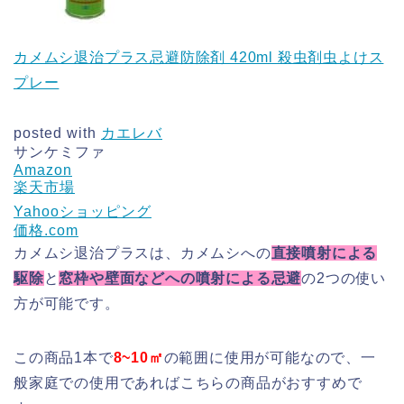
カメムシ退治プラス忌避防除剤 420ml 殺虫剤虫よけス
プレー
posted with
カエレバ
サンケミファ
Amazon
楽天市場
Yahooショッピング
価格.com
カメムシ退治プラスは、カメムシへの
直接噴射による
駆除
と
窓枠や壁面などへの噴射による忌避
の2つの使い
方が可能です。
この商品1本で
8~10㎡
の範囲に使用が可能なので、一
般家庭での使用であればこちらの商品がおすすめで