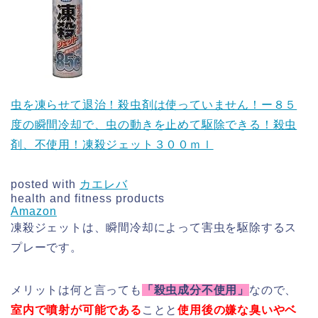
虫を凍らせて退治！殺虫剤は使っていません！ー８５
度の瞬間冷却で、虫の動きを止めて駆除できる！殺虫
剤、不使用！凍殺ジェット３００ｍｌ
posted with
カエレバ
health and fitness products
Amazon
凍殺ジェットは、瞬間冷却によって害虫を駆除するス
プレーです。
メリットは何と言っても
「殺虫成分不使用」
なので、
室内で噴射が可能である
ことと
使用後の嫌な臭いやベ