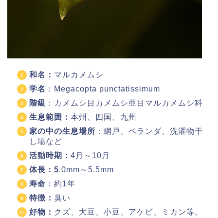
和名：
マルカメムシ
学名
：
Megacopta punctatissimum
階級
：カメムシ目カメムシ亜目マルカメムシ科
生息範囲：
本州、四国、九州
家の中の生息場所
：網戸、ベランダ、洗濯物干
し場など
活動時期：
4月～10月
体長：5
.0mm～5.5mm
寿命
：約1年
特徴：
臭い
好物：
クズ、大豆、小豆、アケビ、ミカン等。