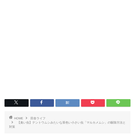
HOME
田舎ライフ
【臭い虫】テントウムシみたいな茶色い小さい虫「マルカメムシ」の駆除方法と
対策